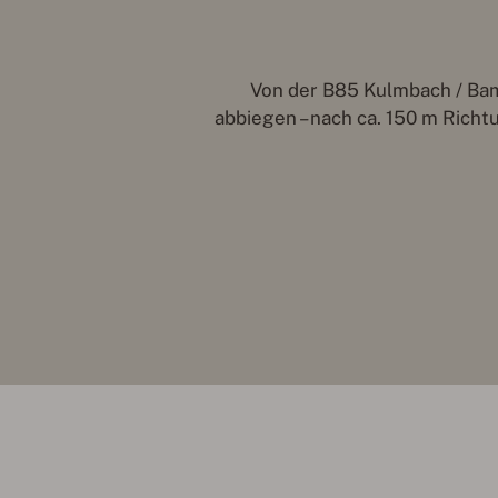
Von der B85 Kulmbach / Ba
abbiegen – nach ca. 150 m Rich