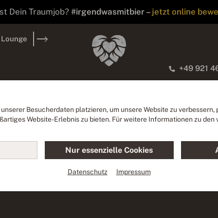
ist Dein Traumjob?
#irgendwasmitbier –
jetzt online bew
 Lounge
+49 921 
fnungszeiten & Anfa
 unserer Besucherdaten platzieren, um unsere Website zu verbessern, p
ßartiges Website-Erlebnis zu bieten. Für weitere Informationen zu de
 oder PKW – finde auch Du Deinen Weg nach Ba
Nur essenzielle Cookies
ze direkt vor Restaurant & Hotel stehen für Dic
Datenschutz
Impressum