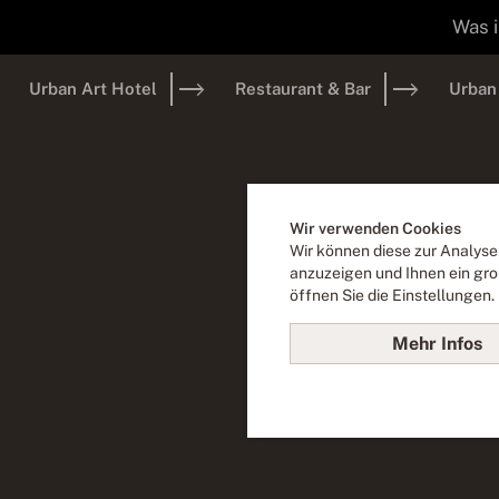
Was 
Urban Art Hotel
Restaurant & Bar
Urban
Wir verwenden Cookies
Öf
Wir können diese zur Analyse
anzuzeigen und Ihnen ein gro
öffnen Sie die Einstellungen.
Egal ob mit Bus, Bahn
Mehr Infos
Parkplät