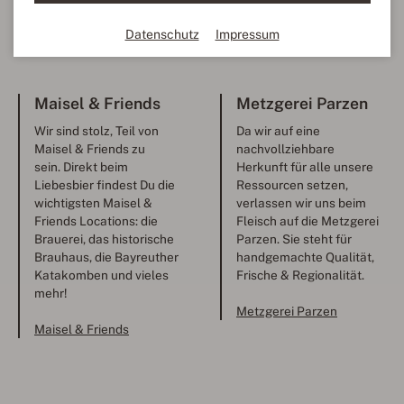
Datenschutz
Impressum
Metzgerei Parzen
Maisel & Friends
Da wir auf eine
Wir sind stolz, Teil von
nachvollziehbare
Maisel & Friends zu
Herkunft für alle unsere
sein. Direkt beim
Ressourcen setzen,
Liebesbier findest Du die
verlassen wir uns beim
wichtigsten Maisel &
Fleisch auf die Metzgerei
Friends Locations: die
Parzen. Sie steht für
Brauerei, das historische
handgemachte Qualität,
Brauhaus, die Bayreuther
Frische & Regionalität.
Katakomben und vieles
mehr!
Metzgerei Parzen
Maisel & Friends