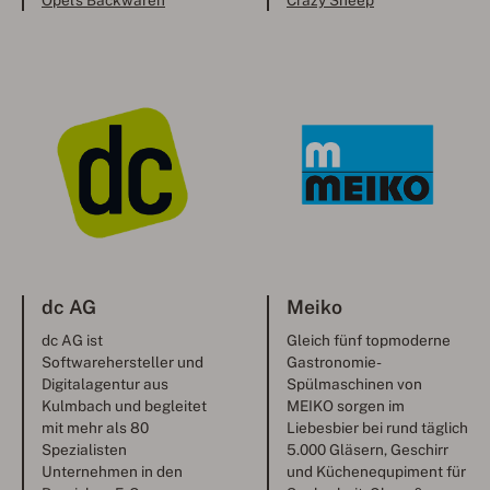
Opel's Backwaren
Crazy Sheep
dc AG
Meiko
dc AG ist
Gleich fünf topmoderne
Softwarehersteller und
Gastronomie-
Digitalagentur aus
Spülmaschinen von
Kulmbach und begleitet
MEIKO sorgen im
mit mehr als 80
Liebesbier bei rund täglich
Spezialisten
5.000 Gläsern, Geschirr
Unternehmen in den
und Küchenequpiment für