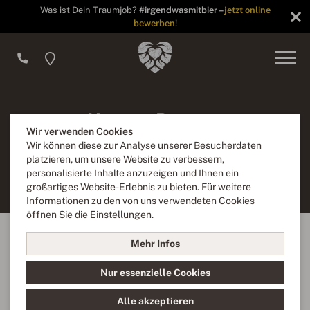
Was ist Dein Traumjob?
#irgendwasmitbier –
jetzt online
bewerben
!
Unsere Partner
Wir verwenden Cookies
Wir können diese zur Analyse unserer Besucherdaten
Bei unserer Arbeit vertrauen wir auf zuverlässige,
platzieren, um unsere Website zu verbessern,
langjährige Partner,
personalisierte Inhalte anzuzeigen und Ihnen ein
die mit uns auch neue, kreative Genuss-Wege gehen.
großartiges Website-Erlebnis zu bieten. Für weitere
Informationen zu den von uns verwendeten Cookies
öffnen Sie die Einstellungen.
Mehr Infos
Nur essenzielle Cookies
Alle akzeptieren