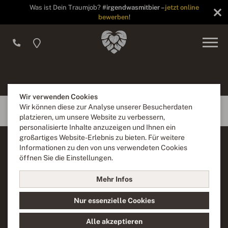
Was ist Dein Traumjob?
#irgendwasmitbier –
jetzt online
bewerben
!
Wir verwenden Cookies
Wir können diese zur Analyse unserer Besucherdaten
platzieren, um unsere Website zu verbessern,
personalisierte Inhalte anzuzeigen und Ihnen ein
großartiges Website-Erlebnis zu bieten. Für weitere
Informationen zu den von uns verwendeten Cookies
Noch mehr für Genießer
öffnen Sie die Einstellungen.
Neben unserem riesigen Biersortiment findest Du in unserer
Mehr Infos
Getränkekarte natürlich auch andere alkoholische Getränke
und Softdrinks. Noch mehr wechselnde Auswahl gibt’s für
Nur essenzielle Cookies
Dich an der Bar.
Alle akzeptieren